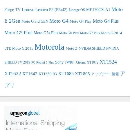
Moto
Forge TV
Lenovo
Lenovo P2 (P2a42)
ME170CX-A1
Lineage OS
E 2Gen
Moto G4
Moto G4 Plus
Moto G 3rd GEN
Moto G4 Play
Moto G5 Plus
Moto G5s Plus
Moto G 2014
Moto G6 Play
Moto G7 Plus
Motorola
LTE
Moto G 2015
Moto Z
NVIDIA SHIELD
NVIDIA
XT1524
Sony
SHIELD TV 2019
TWRP
XT1072
Xiaomi
PC
Redmi 5 Plus
ア
XT1622
XT1642
XT1685
XT1805
XT1650-03
アップデート情報
プリ