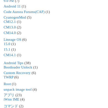
9.0 Pie
(7)
Android 11
(1)
Code Aurora Forums(CAF)
(1)
CyanogenMod
(5)
CM12.1
(1)
CM13.0
(2)
CM14.0
(2)
Lineage OS
(6)
15.0
(1)
15.1
(1)
CM14.1
(1)
Android Tips
(38)
Bootloader Unlock
(1)
Custom Recovery
(6)
TWRP
(6)
Root
(1)
unpack image tool
(4)
アプリ
(23)
iWnn IME
(4)
コマンド
(2)