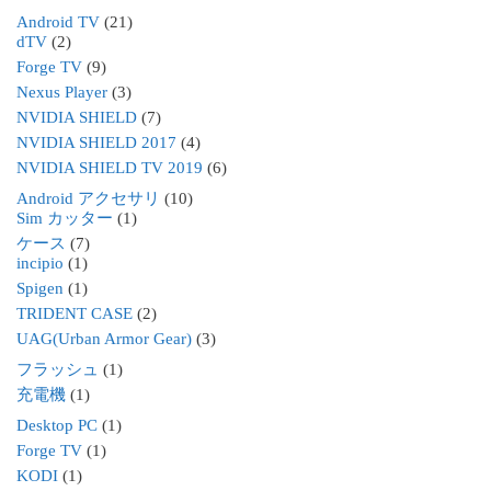
Android TV
(21)
dTV
(2)
Forge TV
(9)
Nexus Player
(3)
NVIDIA SHIELD
(7)
NVIDIA SHIELD 2017
(4)
NVIDIA SHIELD TV 2019
(6)
Android アクセサリ
(10)
Sim カッター
(1)
ケース
(7)
incipio
(1)
Spigen
(1)
TRIDENT CASE
(2)
UAG(Urban Armor Gear)
(3)
フラッシュ
(1)
充電機
(1)
Desktop PC
(1)
Forge TV
(1)
KODI
(1)