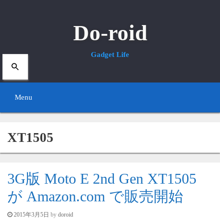
Do-roid
Gadget Life
Menu
S
XT1505
k
i
p
3G版 Moto E 2nd Gen XT1505
t
が Amazon.com で販売開始
o
by
doroid
2015年3月5日