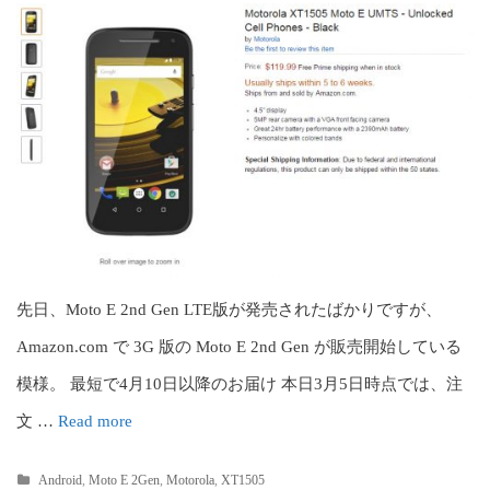
c
o
n
t
e
n
t
先日、Moto E 2nd Gen LTE版が発売されたばかりですが、
Amazon.com で 3G 版の Moto E 2nd Gen が販売開始している
模様。 最短で4月10日以降のお届け 本日3月5日時点では、注
文 …
Read more
Android
,
Moto E 2Gen
,
Motorola
,
XT1505