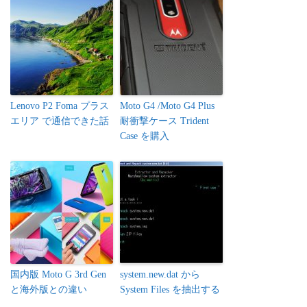
Lenovo P2 Foma プラス
Moto G4 /Moto G4 Plus
エリア で通信できた話
耐衝撃ケース Trident
Case を購入
国内版 Moto G 3rd Gen
system.new.dat から
と海外版との違い
System Files を抽出する