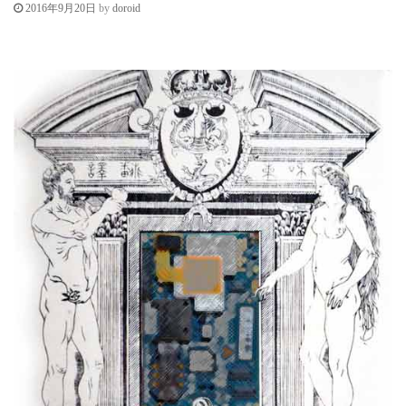
c
by
doroid
2016年9月20日
o
n
t
e
n
t