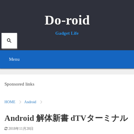
Do-roid
Gadget Life
Menu
S
k
Sponsored links
i
HOME
Android
p
t
Android 解体新書 dTVターミナル
o
2018年11月28日