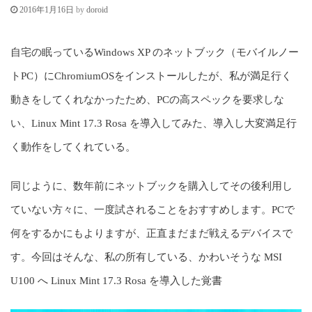
c
by
doroid
2016年1月16日
o
n
自宅の眠っているWindows XP のネットブック（モバイルノー
t
トPC）にChromiumOSをインストールしたが、私が満足行く
e
動きをしてくれなかったため、PCの高スペックを要求しな
n
い、Linux Mint 17.3 Rosa を導入してみた、導入し大変満足行
t
く動作をしてくれている。
同じように、数年前にネットブックを購入してその後利用し
ていない方々に、一度試されることをおすすめします。PCで
何をするかにもよりますが、正直まだまだ戦えるデバイスで
す。今回はそんな、私の所有している、かわいそうな MSI
U100 へ Linux Mint 17.3 Rosa を導入した覚書