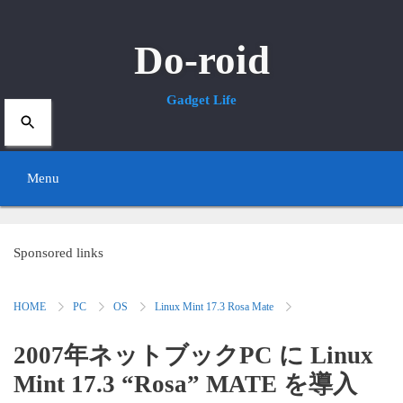
Do-roid
Gadget Life
Menu
S
k
Sponsored links
i
HOME
PC
OS
Linux Mint 17.3 Rosa Mate
p
t
2007年ネットブックPC に Linux
o
Mint 17.3 “Rosa” MATE を導入