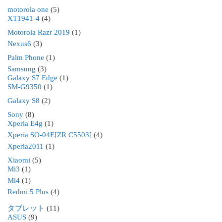
motorola one
(5)
XT1941-4
(4)
Motorola Razr 2019
(1)
Nexus6
(3)
Palm Phone
(1)
Samsung
(3)
Galaxy S7 Edge
(1)
SM-G9350
(1)
Galaxy S8
(2)
Sony
(8)
Xperia E4g
(1)
Xperia SO-04E[ZR C5503]
(4)
Xperia2011
(1)
Xiaomi
(5)
Mi3
(1)
Mi4
(1)
Redmi 5 Plus
(4)
タブレット
(11)
ASUS
(9)