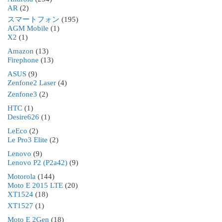
AR
(2)
スマートフォン
(195)
AGM Mobile
(1)
X2
(1)
Amazon
(13)
Firephone
(13)
ASUS
(9)
Zenfone2 Laser
(4)
Zenfone3
(2)
HTC
(1)
Desire626
(1)
LeEco
(2)
Le Pro3 Elite
(2)
Lenovo
(9)
Lenovo P2 (P2a42)
(9)
Motorola
(144)
Moto E 2015 LTE
(20)
XT1524
(18)
XT1527
(1)
Moto E 2Gen
(18)