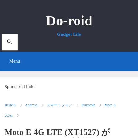
Do-roid
Gadget Life
Menu
S
k
Sponsored links
i
HOME
Android
スマートフォン
Motorola
Moto E
p
2Gen
t
o
Moto E 4G LTE (XT1527) が