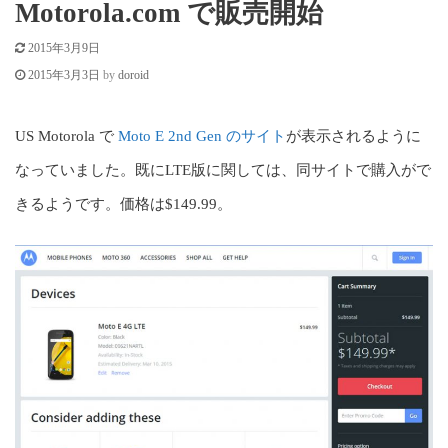
c
Motorola.com で販売開始
o
2015年3月9日
n
by
doroid
2015年3月3日
t
US Motorola で
Moto E 2nd Gen のサイト
が表示されるように
e
なっていました。既にLTE版に関しては、同サイトで購入がで
n
きるようです。価格は$149.99。
t