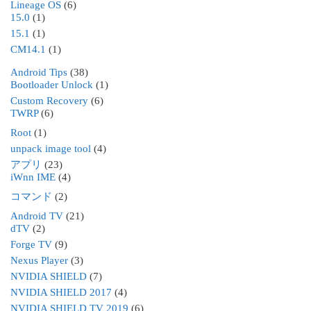
Lineage OS
(6)
15.0
(1)
15.1
(1)
CM14.1
(1)
Android Tips
(38)
Bootloader Unlock
(1)
Custom Recovery
(6)
TWRP
(6)
Root
(1)
unpack image tool
(4)
アプリ
(23)
iWnn IME
(4)
コマンド
(2)
Android TV
(21)
dTV
(2)
Forge TV
(9)
Nexus Player
(3)
NVIDIA SHIELD
(7)
NVIDIA SHIELD 2017
(4)
NVIDIA SHIELD TV 2019
(6)