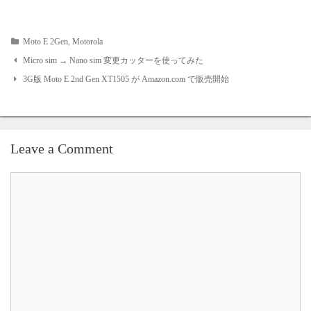
Moto E 2Gen
,
Motorola
Post
Micro sim → Nano sim 変更カッターを使ってみた
3G版 Moto E 2nd Gen XT1505 が Amazon.com で販売開始
navigation
Leave a Comment