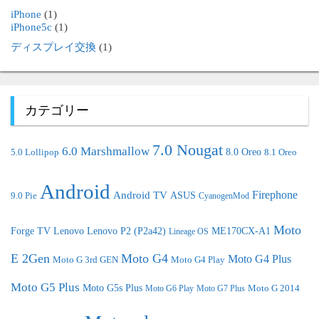
iPhone
(1)
iPhone5c
(1)
ディスプレイ交換
(1)
カテゴリー
7.0 Nougat
6.0 Marshmallow
8.0 Oreo
5.0 Lollipop
8.1 Oreo
Android
Android TV
Firephone
ASUS
9.0 Pie
CyanogenMod
Moto
Forge TV
Lenovo
Lenovo P2 (P2a42)
ME170CX-A1
Lineage OS
E 2Gen
Moto G4
Moto G4 Plus
Moto G 3rd GEN
Moto G4 Play
Moto G5 Plus
Moto G5s Plus
Moto G 2014
Moto G6 Play
Moto G7 Plus