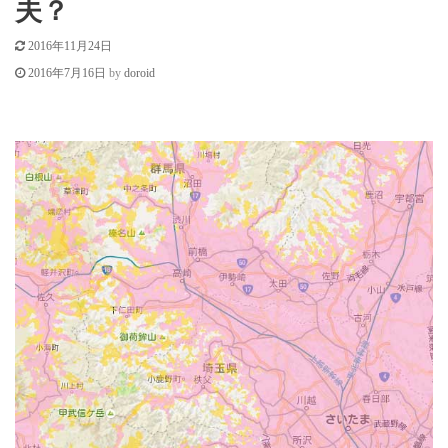
c
夫？
o
2016年11月24日
n
by
doroid
2016年7月16日
t
e
n
t