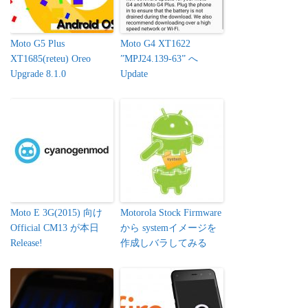
Moto G5 Plus
Moto G4 XT1622
XT1685(reteu) Oreo
”MPJ24.139-63” へ
Upgrade 8.1.0
Update
Moto E 3G(2015) 向け
Motorola Stock Firmware
Official CM13 が本日
から systemイメージを
Release!
作成しバラしてみる