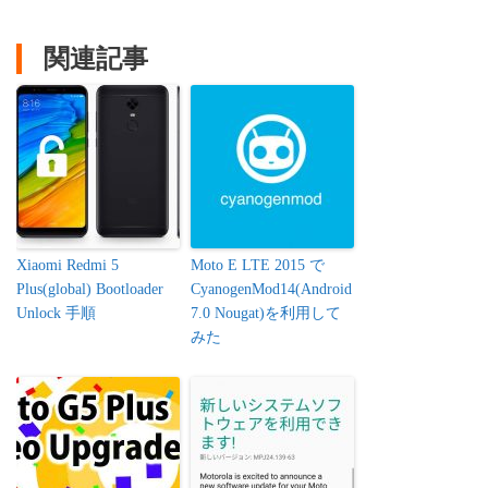
関連記事
Xiaomi Redmi 5
Moto E LTE 2015 で
Plus(global) Bootloader
CyanogenMod14(Android
Unlock 手順
7.0 Nougat)を利用して
みた