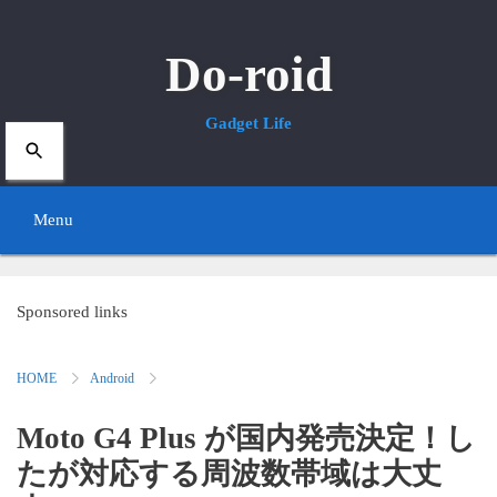
Do-roid
Gadget Life
Menu
S
k
Sponsored links
i
HOME
Android
p
t
Moto G4 Plus が国内発売決定！し
o
たが対応する周波数帯域は大丈