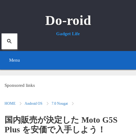
Do-roid
Gadget Life
Menu
S
k
Sponsored links
i
HOME
Android OS
7.0 Nougat
p
t
国内販売が決定した Moto G5S
o
Plus を安価で入手しよう！