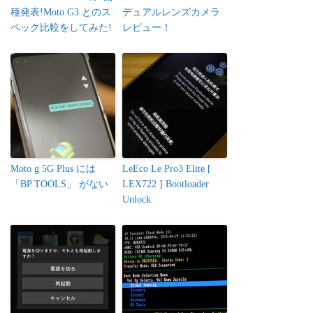
種発表!Moto G3 とのス
デュアルレンズカメラ
ペック比較をしてみた!
レビュー！
Moto g 5G Plus には
LeEco Le Pro3 Elite [
「BP TOOLS」 がない
LEX722 ] Bootloader
Unlock