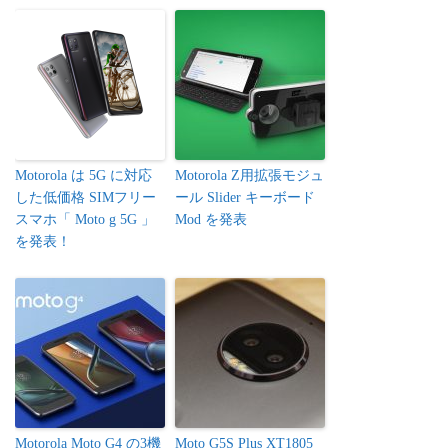
Motorola は 5G に対応
Motorola Z用拡張モジュ
した低価格 SIMフリー
ール Slider キーボード
スマホ「 Moto g 5G 」
Mod を発表
を発表！
Motorola Moto G4 の3機
Moto G5S Plus XT1805