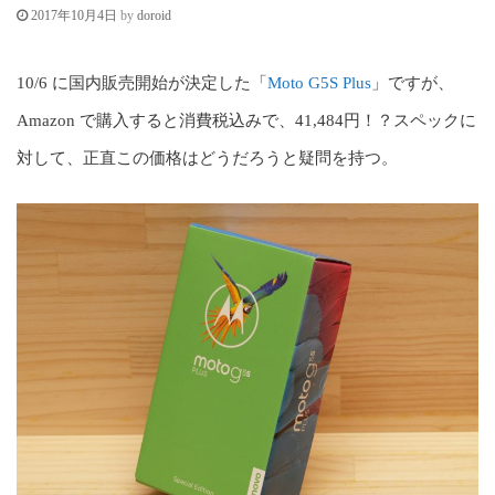
c
by
doroid
2017年10月4日
o
n
10/6 に国内販売開始が決定した「
Moto G5S Plus
」ですが、
t
Amazon で購入すると消費税込みで、41,484円！？スペックに
e
対して、正直この価格はどうだろうと疑問を持つ。
n
t