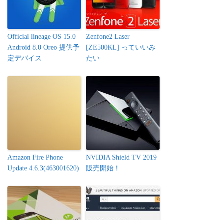
Official lineage OS 15.0
Zenfone2 Laser
Android 8.0 Oreo 提供予
[ZE500KL] っていいみ
定デバイス
たい
Amazon Fire Phone
NVIDIA Shield TV 2019
Update 4.6.3(463001620)
販売開始！