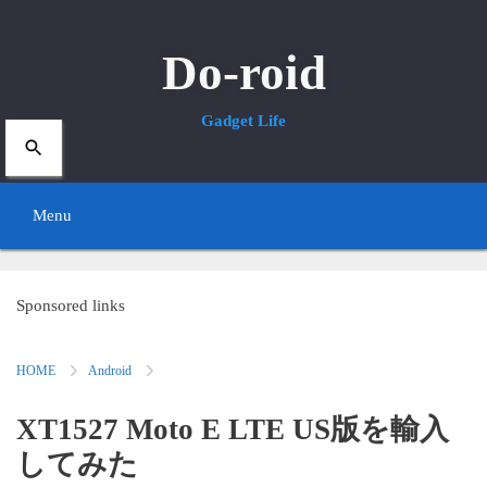
Do-roid
Gadget Life
Menu
S
k
Sponsored links
i
HOME
Android
p
t
XT1527 Moto E LTE US版を輸入
o
してみた