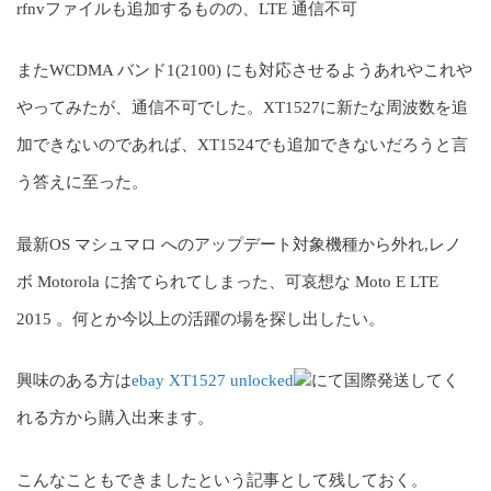
rfnvファイルも追加するものの、LTE 通信不可
またWCDMA バンド1(2100) にも対応させるようあれやこれや
やってみたが、通信不可でした。XT1527に新たな周波数を追
加できないのであれば、XT1524でも追加できないだろうと言
う答えに至った。
最新OS マシュマロ へのアップデート対象機種から外れ,レノ
ボ Motorola に捨てられてしまった、可哀想な Moto E LTE
2015 。何とか今以上の活躍の場を探し出したい。
興味のある方は
ebay XT1527 unlocked
にて国際発送してく
れる方から購入出来ます。
こんなこともできましたという記事として残しておく。