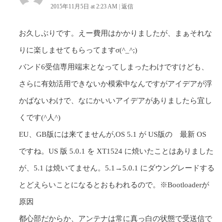
2015年11月5日 at 2:23 AM
|
返信
お久しぶりです。えー費用はかかりましたが、まぁそれな
りに楽しませてもらってますσ(^_^;)
バンド6受信専用端末となってしまったわけですけども、
さらに有効活用できないか模索中なんですがアイデアが浮
かばないわけで、なにかいいアイデアがありましたら宜し
くです(^人^)
EU、GB版には来てませんが,OS 5.1 が US版の 最新 OS
ですね。US 版 5.0.1 を XT1524 に焼いたことはありました
が、5.1 は焼いてません。5.1→5.0.1 にダウングレードする
とどえらいことになるとおもわれるので。※Bootloaderが
原因
都心部だからか、アンテナは常に真っ白の状態で受送信で